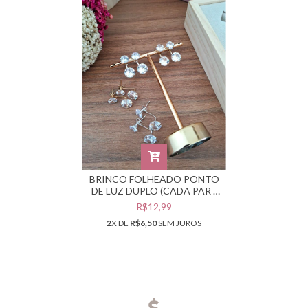
BRINCO FOLHEADO PONTO
DE LUZ DUPLO (CADA PAR -
SELECIONE A COR
R$12,99
DESEJADA) #BF080604
2
X DE
R$6,50
SEM JUROS