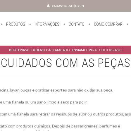
CADASTRE-SE
LOGIN
PRODUTOS
INFORMAÇÕES
CONTATO
COMO COMPRAR
BIJUTERIAS E FOLHEADOS NO ATACADO - ENVIAMOS PARA TODO O BRASIL!
CUIDADOS COM AS PEÇAS
iscina, lavar louças e praticar esportes para não oxidar sua peça.
e uma flanela ou um pano limpo e seco para polir.
 com uma flanela para retirar os resíduos de suor ou outros produtos, ass
tato com produtos químicos. Depois de passar cremes, perfumes e