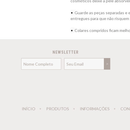
cosméticos deixe a pele absorver 
•
Guarde as peças separadas e e
entregues para que não risquem
•
Colares compridos ficam melh
NEWSLETTER
INÍCIO
PRODUTOS
INFORMAÇÕES
CON