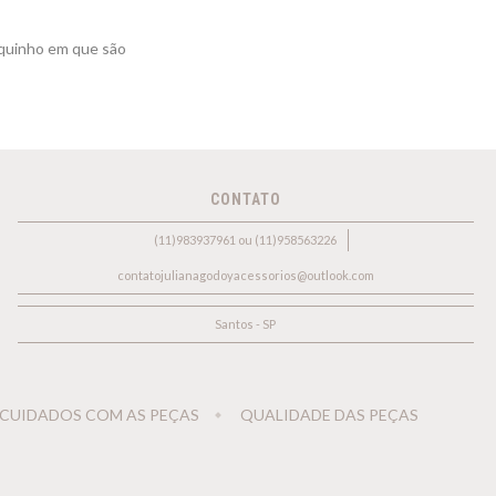
aquinho em que são
CONTATO
(11)983937961 ou (11)958563226
contatojulianagodoyacessorios@outlook.com
Santos - SP
CUIDADOS COM AS PEÇAS
QUALIDADE DAS PEÇAS