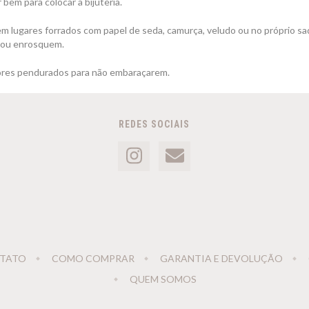
bem para colocar a bijuteria.
m lugares forrados com papel de seda, camurça, veludo ou no próprio s
 ou enrosquem.
ores pendurados para não embaraçarem.
REDES SOCIAIS
TATO
COMO COMPRAR
GARANTIA E DEVOLUÇÃO
QUEM SOMOS