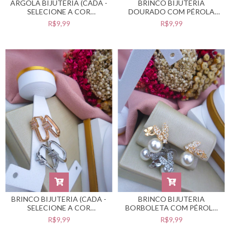
ARGOLA BIJUTERIA (CADA -
BRINCO BIJUTERIA
SELECIONE A COR
DOURADO COM PÉROLA
DESEJADA) #B0105511
#B0105509
R$9,99
R$9,99
BRINCO BIJUTERIA (CADA -
BRINCO BIJUTERIA
SELECIONE A COR
BORBOLETA COM PÉROLA
DESEJADA) #B0105508
(CADA - SELECIONE A COR
R$9,99
R$9,99
DESEJADA) #B0105507