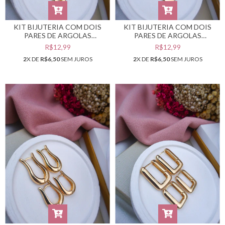
KIT BIJUTERIA COM DOIS
KIT BIJUTERIA COM DOIS
PARES DE ARGOLAS
PARES DE ARGOLAS
DOURADAS #B0105544
DOURADAS #B0105543
R$12,99
R$12,99
2
X DE
R$6,50
SEM JUROS
2
X DE
R$6,50
SEM JUROS