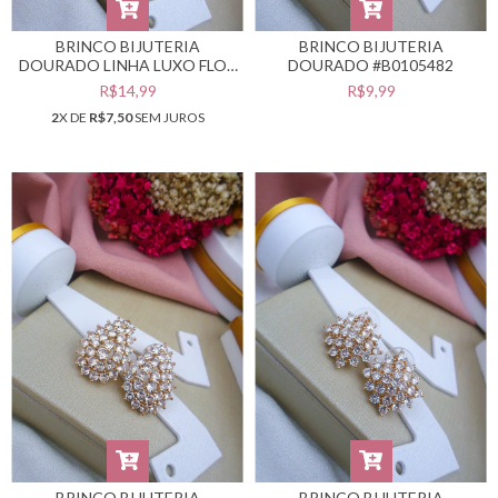
BRINCO BIJUTERIA
BRINCO BIJUTERIA
DOURADO LINHA LUXO FLOR
DOURADO #B0105482
COM PÉROLA #B0105486
R$14,99
R$9,99
2
X DE
R$7,50
SEM JUROS
BRINCO BIJUTERIA
BRINCO BIJUTERIA