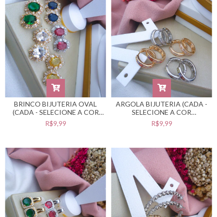
BRINCO BIJUTERIA OVAL
ARGOLA BIJUTERIA (CADA -
(CADA - SELECIONE A COR
SELECIONE A COR
DESEJADA) #B0105499
DESEJADA) #B0105498
R$9,99
R$9,99