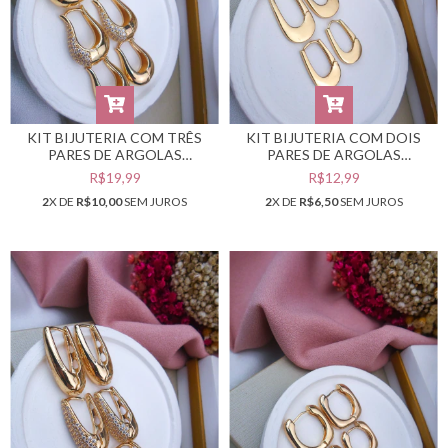
KIT BIJUTERIA COM TRÊS
KIT BIJUTERIA COM DOIS
PARES DE ARGOLAS
PARES DE ARGOLAS
DOURADAS #B0105548
DOURADAS #B0105547
R$19,99
R$12,99
2
X DE
R$10,00
SEM JUROS
2
X DE
R$6,50
SEM JUROS