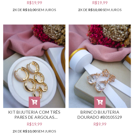
DOURADAS #B0105534
DOURADAS #B0105533
R$19,99
R$19,99
2
X DE
R$10,00
SEM JUROS
2
X DE
R$10,00
SEM JUROS
KIT BIJUTERIA COM TRÊS
BRINCO BIJUTERIA
PARES DE ARGOLAS
DOURADO #B0105529
DOURADAS #B0105532
R$19,99
R$9,99
2
X DE
R$10,00
SEM JUROS