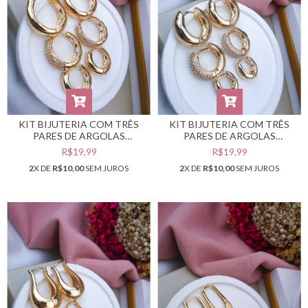
KIT BIJUTERIA COM TRÊS
KIT BIJUTERIA COM TRÊS
PARES DE ARGOLAS
PARES DE ARGOLAS
DOURADAS #B0105551
DOURADAS #B0105549
R$19,99
R$19,99
2
X DE
R$10,00
SEM JUROS
2
X DE
R$10,00
SEM JUROS