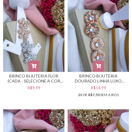
BRINCO BIJUTERIA FLOR
BRINCO BIJUTERIA
(CADA - SELECIONE A COR
DOURADO LINHA LUXO
DESEJADA) #B0105504
(CADA - SELECIONE A COR
R$9,99
R$14,99
DESEJADA) #B0105500
2
X DE
R$7,50
SEM JUROS