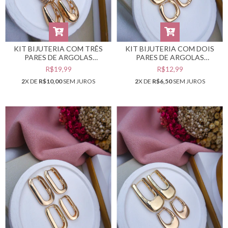
KIT BIJUTERIA COM TRÊS
KIT BIJUTERIA COM DOIS
PARES DE ARGOLAS
PARES DE ARGOLAS
DOURADAS #B0105546
DOURADAS #B0105545
R$19,99
R$12,99
2
X DE
R$10,00
SEM JUROS
2
X DE
R$6,50
SEM JUROS