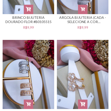
BRINCO BIJUTERIA
ARGOLA BIJUTERIA (CADA -
DOURADO FLOR #B0105515
SELECIONE A COR
DESEJADA) #B0105512
R$9,99
R$9,99