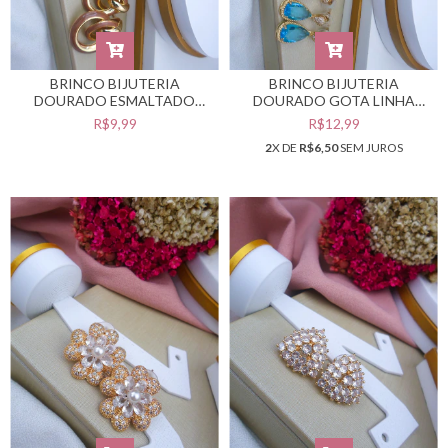
BRINCO BIJUTERIA
BRINCO BIJUTERIA
DOURADO ESMALTADO
DOURADO GOTA LINHA
(CADA - SELECIONE A COR
LUXO (CADA - SELECIONE A
R$9,99
R$12,99
DESEJADA) #B0105494
COR DESEJADA) #B0105493
2
X DE
R$6,50
SEM JUROS