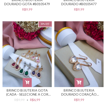
DOURADO GOTA #B0105479
DOURADO #B0105477
R$9,99
R$9,99
30
%
OFF
BRINCO BIJUTERIA GOTA
BRINCO BIJUTERIA
(CADA - SELECIONE A COR
DOURADO CORAÇÃO
DESEJADA) #B0105471
#B0105468
R$9,99
R$6,99
R$9,99