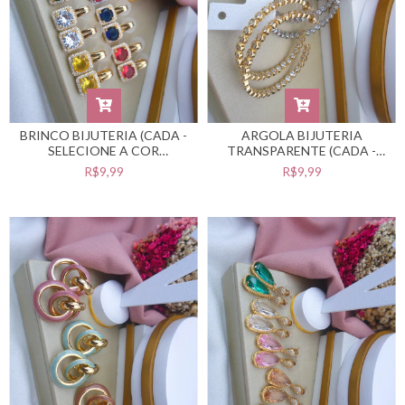
BRINCO BIJUTERIA (CADA -
ARGOLA BIJUTERIA
SELECIONE A COR
TRANSPARENTE (CADA -
DESEJADA) #B0105497
SELECIONE A COR
R$9,99
R$9,99
DESEJADA) #B0105495