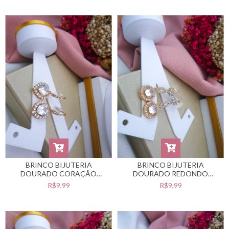
BRINCO BIJUTERIA
BRINCO BIJUTERIA
DOURADO CORAÇÃO
DOURADO REDONDO
#B0105506
#B0105505
R$9,99
R$9,99