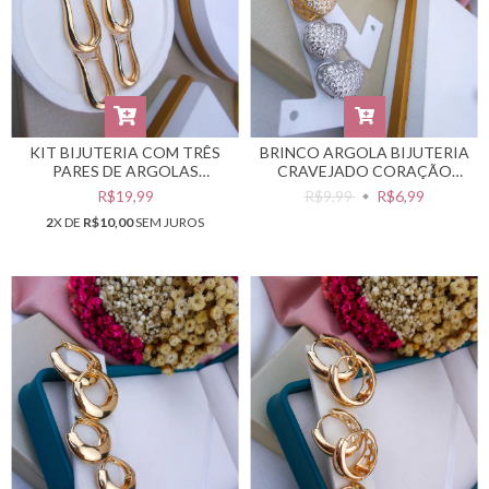
KIT BIJUTERIA COM TRÊS
BRINCO ARGOLA BIJUTERIA
PARES DE ARGOLAS
CRAVEJADO CORAÇÃO
DOURADAS #B0105361
(CADA – SELECIONE A COR
R$19,99
R$9,99
R$6,99
DESEJADA) #B0105194
2
X DE
R$10,00
SEM JUROS