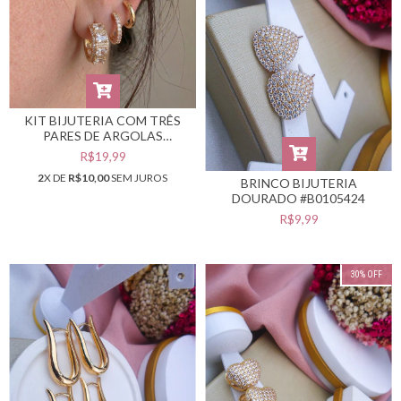
KIT BIJUTERIA COM TRÊS
PARES DE ARGOLAS
DOURADAS #B0105447
R$19,99
2
X DE
R$10,00
SEM JUROS
BRINCO BIJUTERIA
DOURADO #B0105424
R$9,99
30
%
OFF