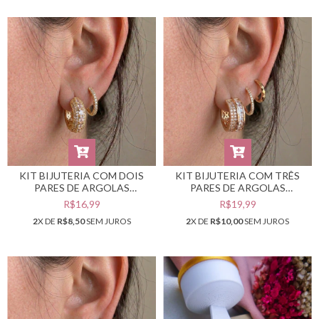
KIT BIJUTERIA COM DOIS
KIT BIJUTERIA COM TRÊS
PARES DE ARGOLAS
PARES DE ARGOLAS
DOURADAS #B0105452
DOURADAS #B0105450
R$16,99
R$19,99
2
X DE
R$8,50
SEM JUROS
2
X DE
R$10,00
SEM JUROS