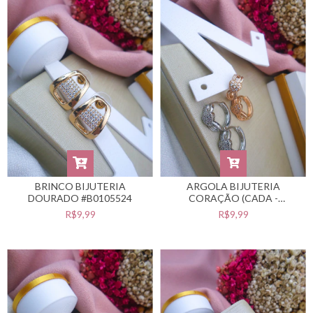
BRINCO BIJUTERIA
ARGOLA BIJUTERIA
DOURADO #B0105524
CORAÇÃO (CADA -
SELECIONE A COR
R$9,99
R$9,99
DESEJADA) #B0105523