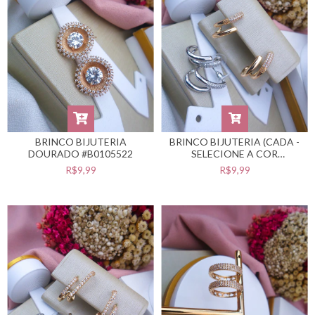
BRINCO BIJUTERIA
BRINCO BIJUTERIA (CADA -
DOURADO #B0105522
SELECIONE A COR
DESEJADA) #B0105518
R$9,99
R$9,99