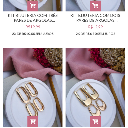
KIT BIJUTERIA COM TRÊS
KIT BIJUTERIA COM DOIS
PARES DE ARGOLAS
PARES DE ARGOLAS
DOURADAS #B0105546
DOURADAS #B0105545
R$19,99
R$12,99
2
X DE
R$10,00
SEM JUROS
2
X DE
R$6,50
SEM JUROS