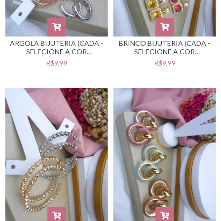
ARGOLA BIJUTERIA (CADA -
BRINCO BIJUTERIA (CADA -
SELECIONE A COR
SELECIONE A COR
DESEJADA) #B0105498
DESEJADA) #B0105497
R$9,99
R$9,99