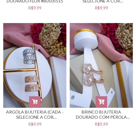
DOURADO FLOR #B0105515
SELECIONE A COR
DESEJADA) #B0105512
R$9,99
R$9,99
ARGOLA BIJUTERIA (CADA -
BRINCO BIJUTERIA
SELECIONE A COR
DOURADO COM PÉROLA
DESEJADA) #B0105511
#B0105509
R$9,99
R$9,99