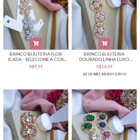
BRINCO BIJUTERIA FLOR
BRINCO BIJUTERIA
(CADA - SELECIONE A COR
DOURADO LINHA LUXO
DESEJADA) #B0105504
(CADA - SELECIONE A COR
R$9,99
R$14,99
DESEJADA) #B0105501
2
X DE
R$7,50
SEM JUROS