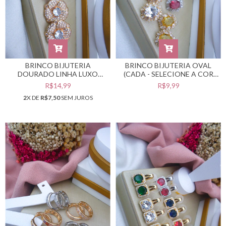
BRINCO BIJUTERIA
BRINCO BIJUTERIA OVAL
DOURADO LINHA LUXO
(CADA - SELECIONE A COR
(CADA - SELECIONE A COR
DESEJADA) #B0105499
R$14,99
R$9,99
DESEJADA) #B0105500
2
X DE
R$7,50
SEM JUROS