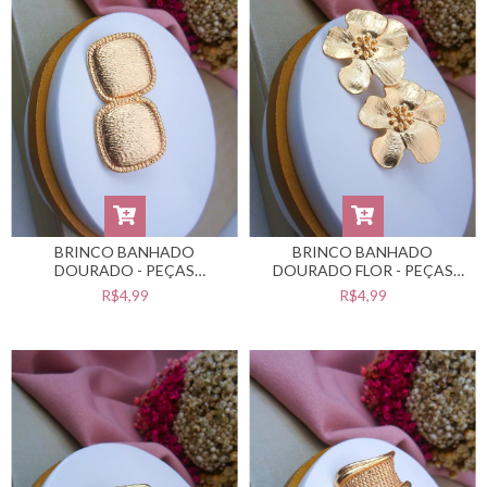
BRINCO BANHADO
BRINCO BANHADO
DOURADO - PEÇAS
DOURADO FLOR - PEÇAS
BANHADAS NO VERNIZ
BANHADAS NO VERNIZ
R$4,99
R$4,99
CATAFORÉTICO -
CATAFORÉTICO -
#BB0201410
#BB0201409