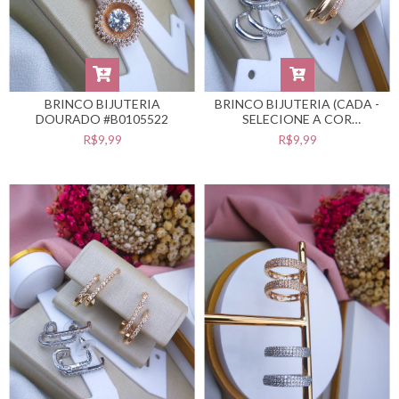
BRINCO BIJUTERIA
BRINCO BIJUTERIA (CADA -
DOURADO #B0105522
SELECIONE A COR
DESEJADA) #B0105518
R$9,99
R$9,99