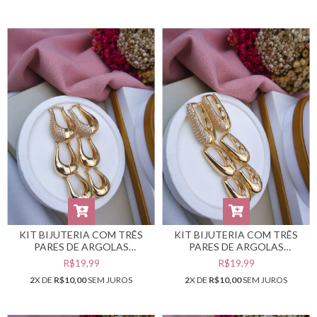
KIT BIJUTERIA COM TRÊS
KIT BIJUTERIA COM TRÊS
PARES DE ARGOLAS
PARES DE ARGOLAS
DOURADAS #B0105534
DOURADAS #B0105533
R$19,99
R$19,99
2
X DE
R$10,00
SEM JUROS
2
X DE
R$10,00
SEM JUROS