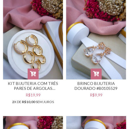
KIT BIJUTERIA COM TRÊS
BRINCO BIJUTERIA
PARES DE ARGOLAS
DOURADO #B0105529
DOURADAS #B0105532
R$19,99
R$9,99
2
X DE
R$10,00
SEM JUROS