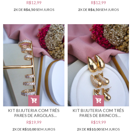
DOURADAS #B0105542
DOURADAS #B0105540
R$12,99
R$12,99
2
X DE
R$6,50
SEM JUROS
2
X DE
R$6,50
SEM JUROS
KIT BIJUTERIA COM TRÊS
KIT BIJUTERIA COM TRÊS
PARES DE ARGOLAS
PARES DE BRINCOS
DOURADAS #B0105537
DOURADOS #B0105536
R$19,99
R$19,99
2
X DE
R$10,00
SEM JUROS
2
X DE
R$10,00
SEM JUROS