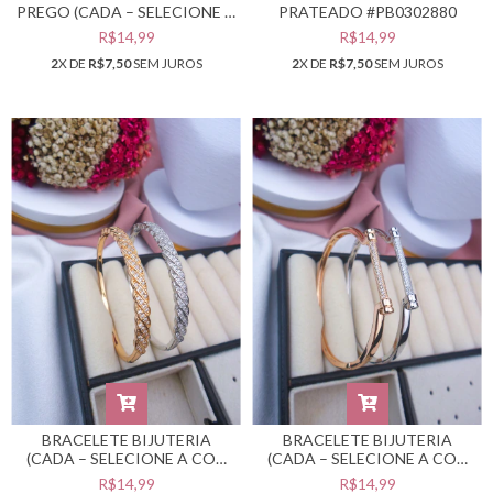
PREGO (CADA – SELECIONE A
PRATEADO #PB0302880
COR DESEJADA) #PB0302882
R$14,99
R$14,99
2
X DE
R$7,50
SEM JUROS
2
X DE
R$7,50
SEM JUROS
BRACELETE BIJUTERIA
BRACELETE BIJUTERIA
(CADA – SELECIONE A COR
(CADA – SELECIONE A COR
DESEJADA) #PB0302879
DESEJADA) #PB0302878
R$14,99
R$14,99