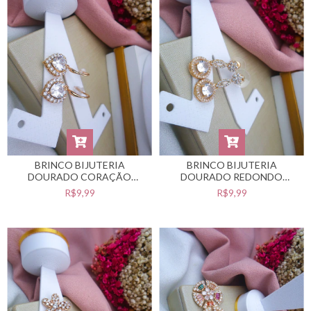
BRINCO BIJUTERIA
BRINCO BIJUTERIA
DOURADO CORAÇÃO
DOURADO REDONDO
#B0105506
#B0105505
R$9,99
R$9,99