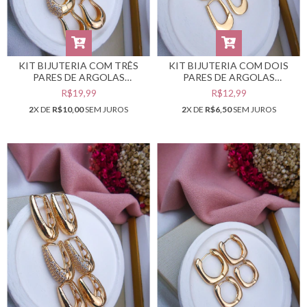
KIT BIJUTERIA COM TRÊS
KIT BIJUTERIA COM DOIS
PARES DE ARGOLAS
PARES DE ARGOLAS
DOURADAS #B0105548
DOURADAS #B0105547
R$19,99
R$12,99
2
X DE
R$10,00
SEM JUROS
2
X DE
R$6,50
SEM JUROS