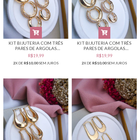
KIT BIJUTERIA COM TRÊS
KIT BIJUTERIA COM TRÊS
PARES DE ARGOLAS
PARES DE ARGOLAS
DOURADAS #B0105551
DOURADAS #B0105549
R$19,99
R$19,99
2
X DE
R$10,00
SEM JUROS
2
X DE
R$10,00
SEM JUROS