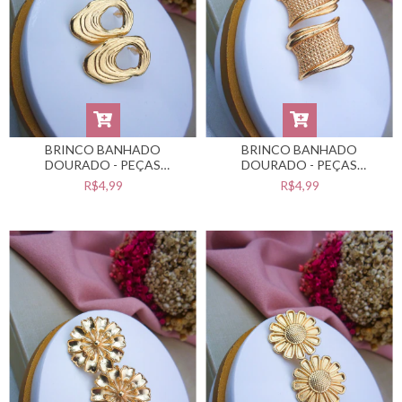
BRINCO BANHADO
BRINCO BANHADO
DOURADO - PEÇAS
DOURADO - PEÇAS
BANHADAS NO VERNIZ
BANHADAS NO VERNIZ
R$4,99
R$4,99
CATAFORÉTICO -
CATAFORÉTICO -
#BB0201408
#BB0201407