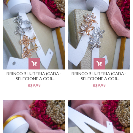
BRINCO BIJUTERIA (CADA -
BRINCO BIJUTERIA (CADA -
SELECIONE A COR
SELECIONE A COR
DESEJADA) #B0105528
DESEJADA) #B0105527
R$9,99
R$9,99