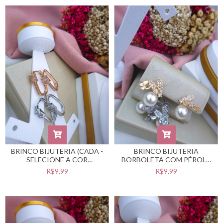
BRINCO BIJUTERIA (CADA -
BRINCO BIJUTERIA
SELECIONE A COR
BORBOLETA COM PÉROLA
DESEJADA) #B0105508
(CADA - SELECIONE A COR
R$9,99
R$9,99
DESEJADA) #B0105507