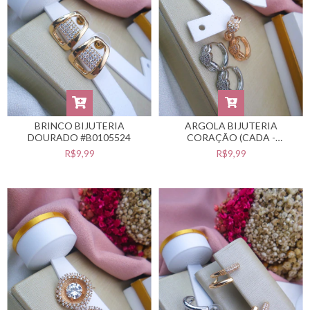
BRINCO BIJUTERIA
ARGOLA BIJUTERIA
DOURADO #B0105524
CORAÇÃO (CADA -
SELECIONE A COR
R$9,99
R$9,99
DESEJADA) #B0105523