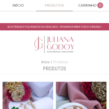
INÍCIO
PRODUTOS
CARRINHO
0
BIJUTERIAS E FOLHEADOS NO ATACADO - ENVIAMOS PARA TODO O BRASIL!
Início
/
Produtos
PRODUTOS