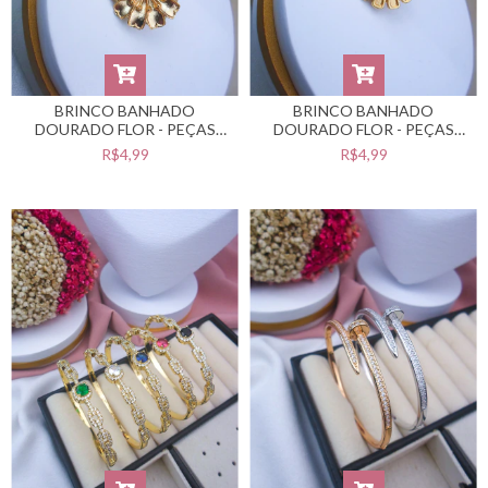
BRINCO BANHADO
BRINCO BANHADO
DOURADO FLOR - PEÇAS
DOURADO FLOR - PEÇAS
BANHADAS NO VERNIZ
BANHADAS NO VERNIZ
R$4,99
R$4,99
CATAFORÉTICO -
CATAFORÉTICO -
#BB0201406
#BB0201405