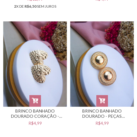
COR DESEJADA) #B0105493
CATAFORÉTICO -
2
X DE
R$6,50
SEM JUROS
#BB0201417
BRINCO BANHADO
BRINCO BANHADO
DOURADO CORAÇÃO -
DOURADO - PEÇAS
PEÇAS BANHADAS NO
BANHADAS NO VERNIZ
R$4,99
R$4,99
VERNIZ CATAFORÉTICO -
CATAFORÉTICO -
#BB0201416
#BB0201413