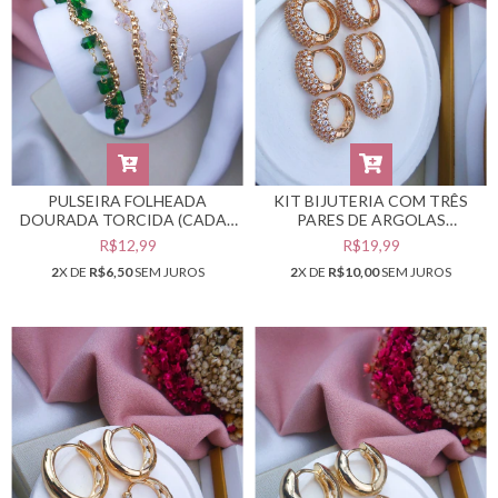
PULSEIRA FOLHEADA
KIT BIJUTERIA COM TRÊS
DOURADA TORCIDA (CADA -
PARES DE ARGOLAS
SELECIONE A COR
DOURADAS #B0105555
R$12,99
R$19,99
DESEJADA) #PF0401953
2
X DE
R$6,50
SEM JUROS
2
X DE
R$10,00
SEM JUROS