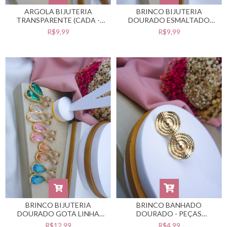
ARGOLA BIJUTERIA
BRINCO BIJUTERIA
TRANSPARENTE (CADA -
DOURADO ESMALTADO
SELECIONE A COR
(CADA - SELECIONE A COR
R$9,99
R$9,99
DESEJADA) #B0105495
DESEJADA) #B0105494
BRINCO BIJUTERIA
BRINCO BANHADO
DOURADO GOTA LINHA
DOURADO - PEÇAS
LUXO (CADA - SELECIONE A
BANHADAS NO VERNIZ
R$12,99
R$4,99