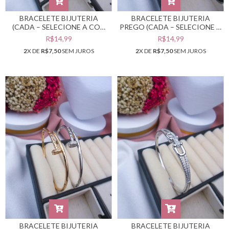
BRACELETE BIJUTERIA
BRACELETE BIJUTERIA
(CADA – SELECIONE A COR
PREGO (CADA – SELECIONE A
DESEJADA) #PB0302885
COR DESEJADA) #PB0302883
R$14,99
R$14,99
2
X DE
R$7,50
SEM JUROS
2
X DE
R$7,50
SEM JUROS
BRACELETE BIJUTERIA
BRACELETE BIJUTERIA