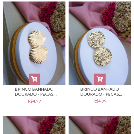
BRINCO BANHADO
BRINCO BANHADO
DOURADO - PEÇAS
DOURADO - PEÇAS
BANHADAS NO VERNIZ
BANHADAS NO VERNIZ
R$4,99
R$4,99
CATAFORÉTICO -
CATAFORÉTICO -
#BB0201412
#BB0201411