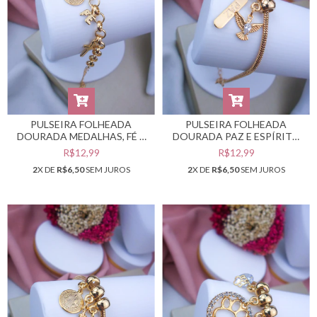
PULSEIRA FOLHEADA
PULSEIRA FOLHEADA
DOURADA MEDALHAS, FÉ E
DOURADA PAZ E ESPÍRITO
CRUZ #PF0401949
SANTO #PF0401948
R$12,99
R$12,99
2
X DE
R$6,50
SEM JUROS
2
X DE
R$6,50
SEM JUROS