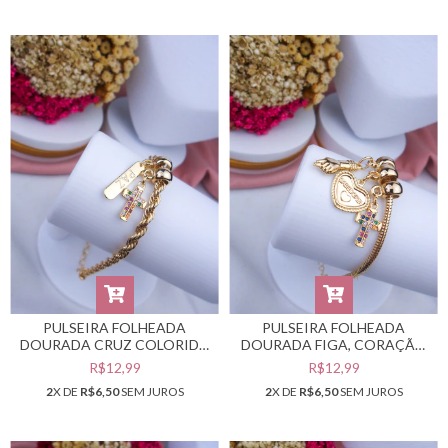
PULSEIRA FOLHEADA
PULSEIRA FOLHEADA
DOURADA CRUZ COLORIDA
DOURADA FIGA, CORAÇÃO
PAZ #PF0401911
"SABEDORIA" E CRUZ
R$12,99
R$12,99
COLORIDA #PF0401908
2
X DE
R$6,50
SEM JUROS
2
X DE
R$6,50
SEM JUROS