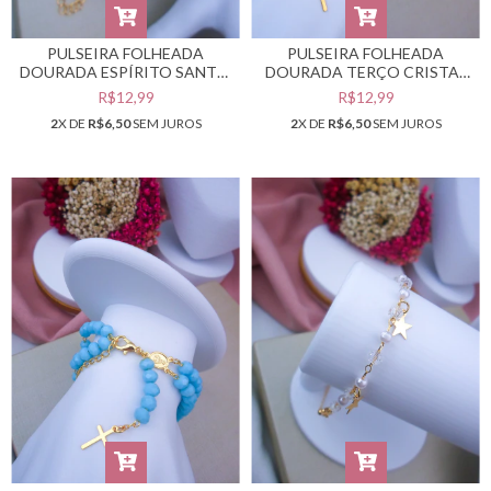
PULSEIRA FOLHEADA
PULSEIRA FOLHEADA
DOURADA ESPÍRITO SANTO,
DOURADA TERÇO CRISTAL
ORAÇÃO E CRUZ #PF0401941
FURTA-COR #PF0401940
R$12,99
R$12,99
2
X DE
R$6,50
SEM JUROS
2
X DE
R$6,50
SEM JUROS