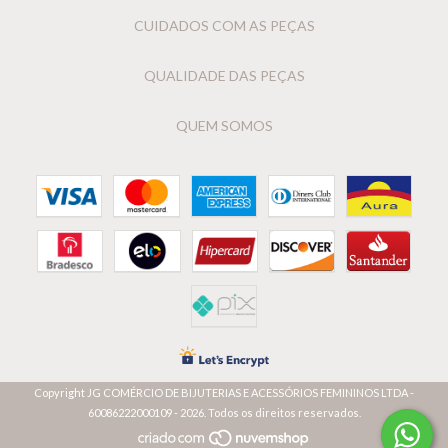
CUIDADOS COM AS PEÇAS
QUALIDADE DAS PEÇAS
QUEM SOMOS
Copyright JG COMÉRCIO DE BIJUTERIAS E ACESSÓRIOS FEMININOS LTDA -
60086222000109 - 2026. Todos os direitos reservados.