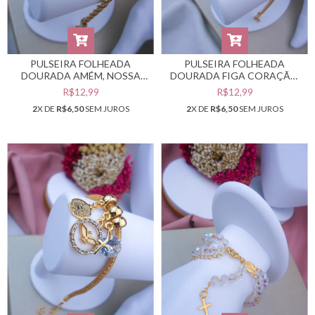
PULSEIRA FOLHEADA
PULSEIRA FOLHEADA
DOURADA AMÉM, NOSSA
DOURADA FIGA CORAÇÃO
SENHORA E ESPÍRITO SANTO
LOVE #PF0401943
R$12,99
R$12,99
#PF0401945
2
X DE
R$6,50
SEM JUROS
2
X DE
R$6,50
SEM JUROS