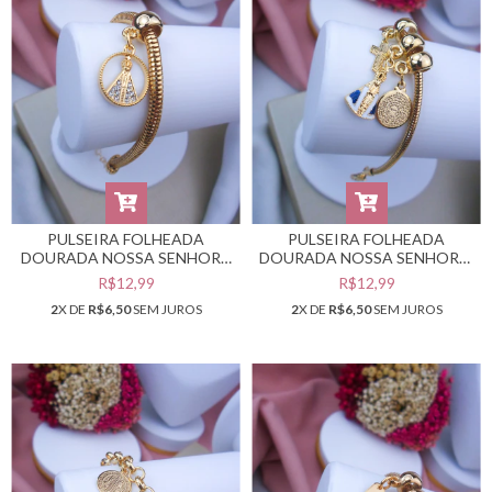
PULSEIRA FOLHEADA
PULSEIRA FOLHEADA
DOURADA NOSSA SENHORA
DOURADA NOSSA SENHORA,
APARECIDA #PF0401951
ORAÇÃO E CRUZ #PF0401950
R$12,99
R$12,99
2
X DE
R$6,50
SEM JUROS
2
X DE
R$6,50
SEM JUROS