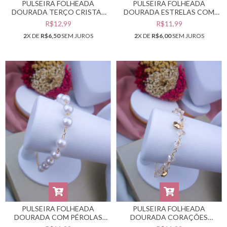
PULSEIRA FOLHEADA
PULSEIRA FOLHEADA
DOURADA TERÇO CRISTAL
DOURADA ESTRELAS COM
AZUL #PF0401939
PÉROLAS #PF0401938
R$12,99
R$11,99
2
X DE
R$6,50
SEM JUROS
2
X DE
R$6,00
SEM JUROS
PULSEIRA FOLHEADA
PULSEIRA FOLHEADA
DOURADA COM PÉROLAS
DOURADA CORAÇÕES
#PF0401935
#PF0401934