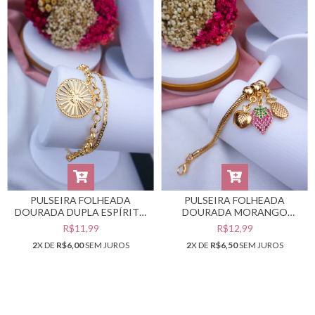
PULSEIRA FOLHEADA
PULSEIRA FOLHEADA
DOURADA DUPLA ESPÍRITO
DOURADA MORANGO
SANTO #PF0401877
FRUTINHAS #PF0401662
R$11,99
R$12,99
2
X DE
R$6,00
SEM JUROS
2
X DE
R$6,50
SEM JUROS