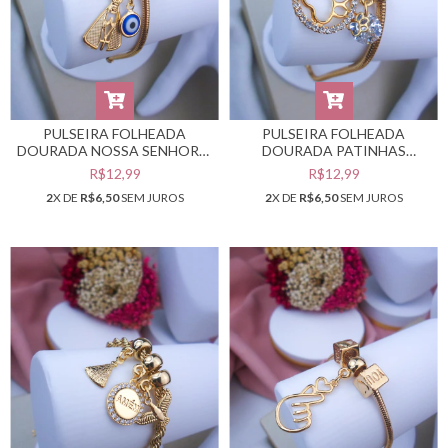
PULSEIRA FOLHEADA
PULSEIRA FOLHEADA
DOURADA NOSSA SENHORA,
DOURADA PATINHAS
MEDALHA E OLHO GREGO
#PF0401946
R$12,99
R$12,99
#PF0401947
2
X DE
R$6,50
SEM JUROS
2
X DE
R$6,50
SEM JUROS