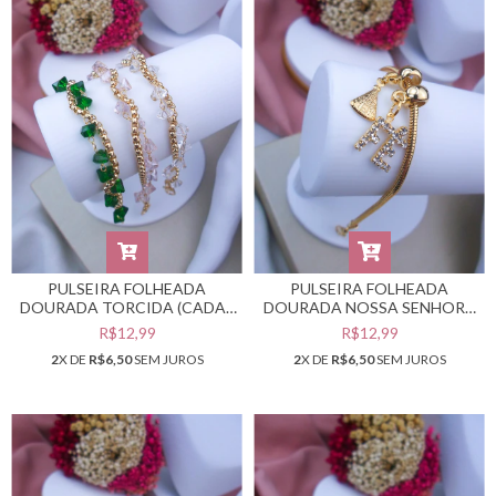
PULSEIRA FOLHEADA
PULSEIRA FOLHEADA
DOURADA TORCIDA (CADA -
DOURADA NOSSA SENHORA
SELECIONE A COR
E FÉ #PF0401952
R$12,99
R$12,99
DESEJADA) #PF0401953
2
X DE
R$6,50
SEM JUROS
2
X DE
R$6,50
SEM JUROS