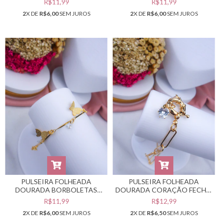
R$11,99
R$11,99
2
X DE
R$6,00
SEM JUROS
2
X DE
R$6,00
SEM JUROS
PULSEIRA FOLHEADA
PULSEIRA FOLHEADA
DOURADA BORBOLETAS
DOURADA CORAÇÃO FECHO
#PF0401928
BOIA #PF0401912
R$11,99
R$12,99
2
X DE
R$6,00
SEM JUROS
2
X DE
R$6,50
SEM JUROS