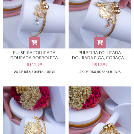
PULSEIRA FOLHEADA
PULSEIRA FOLHEADA
DOURADA BORBOLETA
DOURADA FIGA, CORAÇÃO
#PF0401909
"SABEDORIA" E CRUZ
R$12,99
R$12,99
COLORIDA #PF0401908
2
X DE
R$6,50
SEM JUROS
2
X DE
R$6,50
SEM JUROS