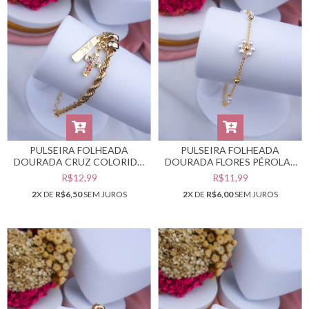
PULSEIRA FOLHEADA
PULSEIRA FOLHEADA
DOURADA CRUZ COLORIDA
DOURADA FLORES PÉROLAS
PAZ #PF0401911
#PF0401910
R$12,99
R$11,99
2
X DE
R$6,50
SEM JUROS
2
X DE
R$6,00
SEM JUROS