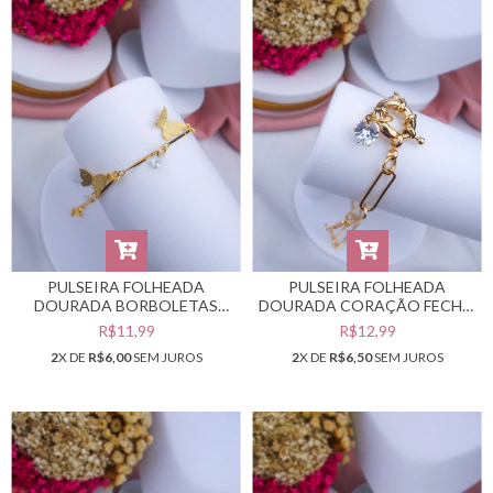
PULSEIRA FOLHEADA
PULSEIRA FOLHEADA
DOURADA BORBOLETAS
DOURADA CORAÇÃO FECHO
#PF0401928
BOIA #PF0401912
R$11,99
R$12,99
2
X DE
R$6,00
SEM JUROS
2
X DE
R$6,50
SEM JUROS