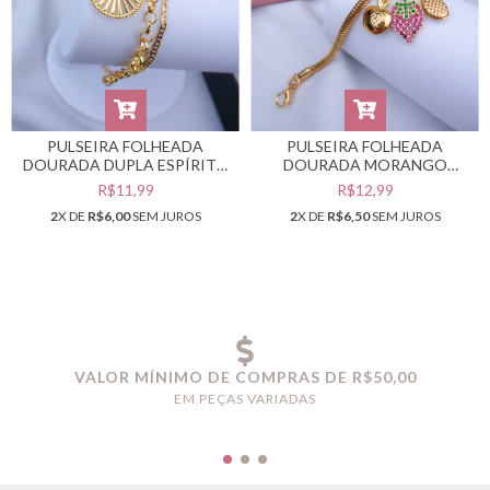
PULSEIRA FOLHEADA
PULSEIRA FOLHEADA
DOURADA DUPLA ESPÍRITO
DOURADA MORANGO
SANTO #PF0401877
FRUTINHAS #PF0401662
R$11,99
R$12,99
2
X DE
R$6,00
SEM JUROS
2
X DE
R$6,50
SEM JUROS
VALOR MÍNIMO DE COMPRAS DE R$50,00
EM PEÇAS VARIADAS