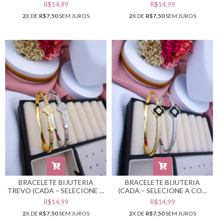
COR DESEJADA) #PB0302395
SELECIONE A COR
R$14,99
R$14,99
DESEJADA) #PB0302178
2
X DE
R$7,50
SEM JUROS
2
X DE
R$7,50
SEM JUROS
BRACELETE BIJUTERIA
BRACELETE BIJUTERIA
TREVO (CADA – SELECIONE A
(CADA – SELECIONE A COR
COR DESEJADA) #PB0302134
DESEJADA) #PB0302132
R$14,99
R$14,99
2
X DE
R$7,50
SEM JUROS
2
X DE
R$7,50
SEM JUROS