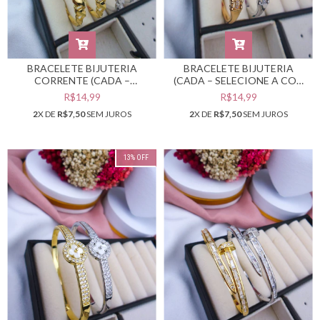
BRACELETE BIJUTERIA
BRACELETE BIJUTERIA
CORRENTE (CADA –
(CADA – SELECIONE A COR
SELECIONE A COR
DESEJADA) #PB0302697
R$14,99
R$14,99
DESEJADA) #PB0302759
2
X DE
R$7,50
SEM JUROS
2
X DE
R$7,50
SEM JUROS
13
%
OFF