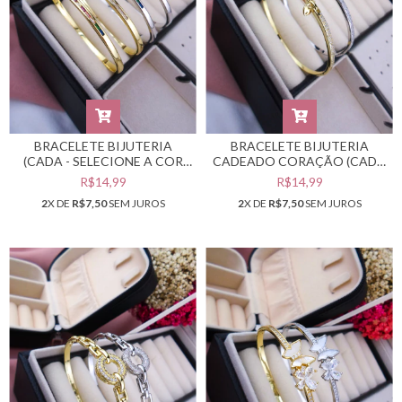
BRACELETE BIJUTERIA
BRACELETE BIJUTERIA
(CADA - SELECIONE A COR
CADEADO CORAÇÃO (CADA
DESEJADA) #PB0301732
- SELECIONE A COR
R$14,99
R$14,99
DESEJADA) #PB0301730
2
X DE
R$7,50
SEM JUROS
2
X DE
R$7,50
SEM JUROS