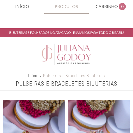
INÍCIO
PRODUTOS
CARRINHO
0
BIJUTERIAS E FOLHEADOS NO ATACADO - ENVIAMOS PARA TODO O BRASIL!
Início
/
Pulseiras e Braceletes Bijuterias
PULSEIRAS E BRACELETES BIJUTERIAS