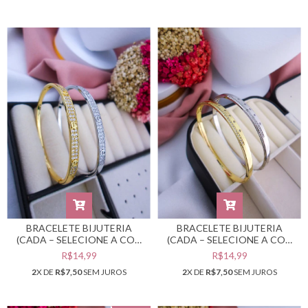
BRACELETE BIJUTERIA
BRACELETE BIJUTERIA
(CADA – SELECIONE A COR
(CADA – SELECIONE A COR
DESEJADA) #PB0302011
DESEJADA) #PB0301842
R$14,99
R$14,99
2
X DE
R$7,50
SEM JUROS
2
X DE
R$7,50
SEM JUROS