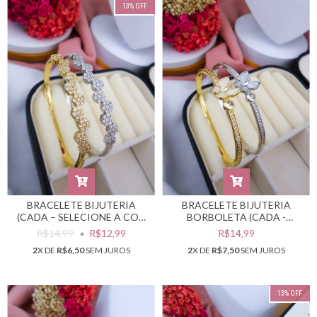
13
%
OFF
BRACELETE BIJUTERIA
BRACELETE BIJUTERIA
(CADA – SELECIONE A COR
BORBOLETA (CADA -
DESEJADA) #PB0301787
SELECIONE A COR
R$14,99
R$12,99
R$14,99
DESEJADA) #PB0301786
2
X DE
R$6,50
SEM JUROS
2
X DE
R$7,50
SEM JUROS
13
%
OFF