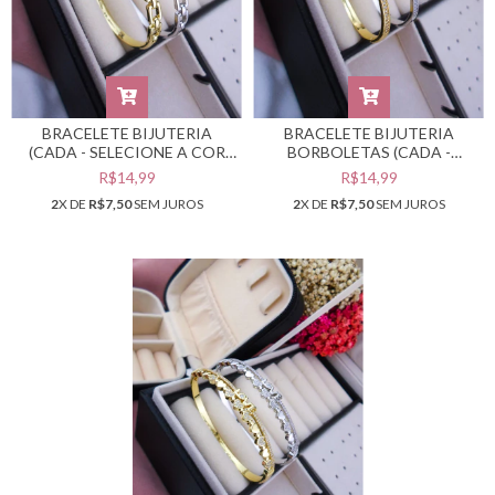
BRACELETE BIJUTERIA
BRACELETE BIJUTERIA
(CADA - SELECIONE A COR
BORBOLETAS (CADA -
DESEJADA) #PB0301721
SELECIONE A COR
R$14,99
R$14,99
DESEJADA) #PB0301715
2
X DE
R$7,50
SEM JUROS
2
X DE
R$7,50
SEM JUROS