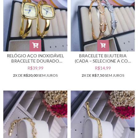
RELÓGIO AÇO INOXIDÁVEL
BRACELETE BIJUTERIA
BRACELETE DOURADO
(CADA – SELECIONE A COR
FUNDO DOURADO (CADA)
DESEJADA) #PB0302842
R$39,99
R$14,99
#PB0302847
2
X DE
R$20,00
SEM JUROS
2
X DE
R$7,50
SEM JUROS