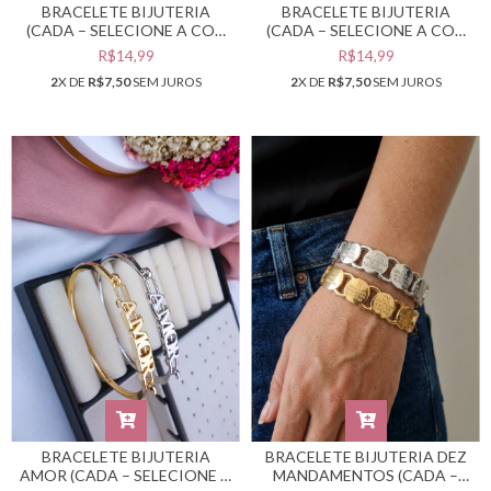
BRACELETE BIJUTERIA
BRACELETE BIJUTERIA
(CADA – SELECIONE A COR
(CADA – SELECIONE A COR
DESEJADA) #PB0302407
DESEJADA) #PB0302412
R$14,99
R$14,99
2
X DE
R$7,50
SEM JUROS
2
X DE
R$7,50
SEM JUROS
BRACELETE BIJUTERIA
BRACELETE BIJUTERIA DEZ
AMOR (CADA – SELECIONE A
MANDAMENTOS (CADA –