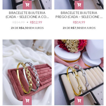
BRACELETE BIJUTERIA
BRACELETE BIJUTERIA
(CADA – SELECIONE A COR
PREGO (CADA – SELECIONE A
DESEJADA) #PB0302418
COR DESEJADA) #PB0302415
R$14,99
R$12,99
R$14,99
2
X DE
R$6,50
SEM JUROS
2
X DE
R$7,50
SEM JUROS