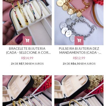
BRACELETE BIJUTERIA
PULSEIRA BIJUTERIA DEZ
(CADA - SELECIONE A COR
MANDAMENTOS (CADA -
DESEJADA) #PB0301753
SELECIONE A COR
R$14,99
R$12,99
DESEJADA) #PB0301745
2
X DE
R$7,50
SEM JUROS
2
X DE
R$6,50
SEM JUROS