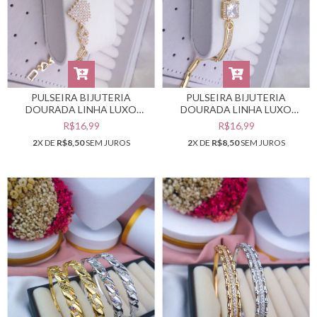
PULSEIRA BIJUTERIA
PULSEIRA BIJUTERIA
DOURADA LINHA LUXO
DOURADA LINHA LUXO
CRAVEJADA CORAÇÕES
QUADRADA #PB0302832
R$16,99
R$16,99
#PB0302833
2
X DE
R$8,50
SEM JUROS
2
X DE
R$8,50
SEM JUROS