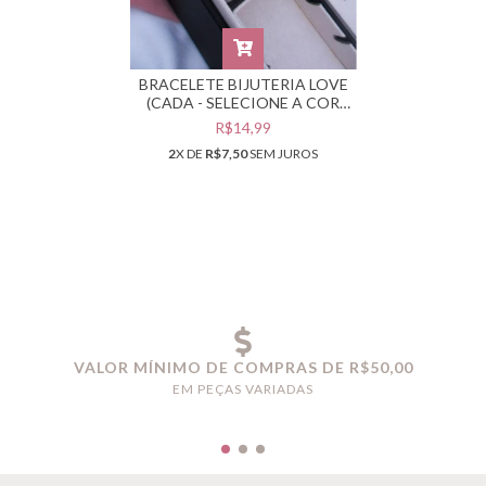
BRACELETE BIJUTERIA LOVE
(CADA - SELECIONE A COR
DESEJADA) #PB0301714
R$14,99
2
X DE
R$7,50
SEM JUROS
VALOR MÍNIMO DE COMPRAS DE R$50,00
EM PEÇAS VARIADAS