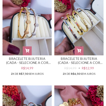
BRACELETE BIJUTERIA
BRACELETE BIJUTERIA
(CADA - SELECIONE A COR
(CADA - SELECIONE A COR
DESEJADA) #PB0301761
DESEJADA) #PB0301754
R$14,99
R$14,99
R$12,99
2
X DE
R$7,50
SEM JUROS
2
X DE
R$6,50
SEM JUROS