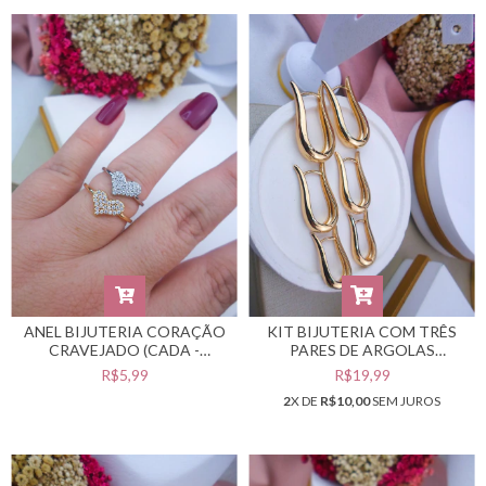
ANEL BIJUTERIA CORAÇÃO
KIT BIJUTERIA COM TRÊS
CRAVEJADO (CADA -
PARES DE ARGOLAS
SELECIONE A COR E A
DOURADAS #B0105361
R$5,99
R$19,99
NUMERAÇÃO DESEJADA)
2
X DE
R$10,00
SEM JUROS
#A0703096