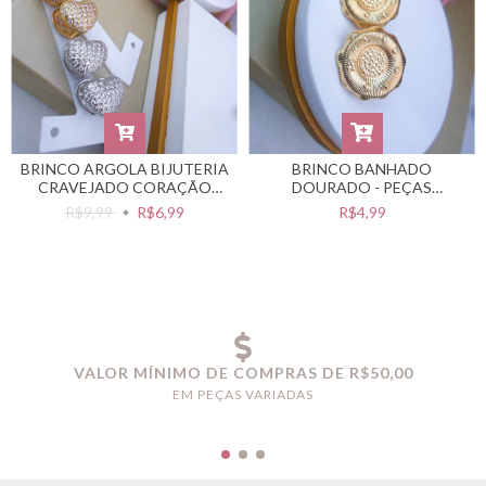
BRINCO ARGOLA BIJUTERIA
BRINCO BANHADO
CRAVEJADO CORAÇÃO
DOURADO - PEÇAS
(CADA – SELECIONE A COR
BANHADAS NO VERNIZ
R$9,99
R$6,99
R$4,99
DESEJADA) #B0105194
CATAFORÉTICO -
#BB0201373
VALOR MÍNIMO DE COMPRAS DE R$50,00
EM PEÇAS VARIADAS