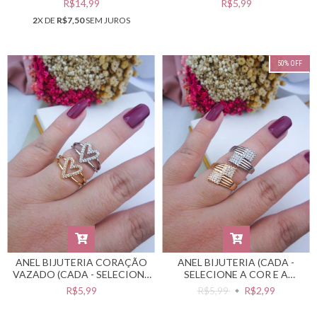
R$14,99
R$5,99
#A0703109
2
X DE
R$7,50
SEM JUROS
50
%
OFF
ANEL BIJUTERIA CORAÇÃO
ANEL BIJUTERIA (CADA -
VAZADO (CADA - SELECIONE
SELECIONE A COR E A
A COR E A NUMERAÇÃO
NUMERAÇÃO DESEJADA)
R$5,99
R$5,99
R$2,99
DESEJADA) #A0703108
#A0703102