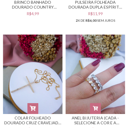
BRINCO BANHADO
PULSEIRA FOLHEADA
DOURADO COUNTRY
DOURADA DUPLA ESPÍRITO
CORAÇÃO CAVALO - PEÇAS
SANTO #PF0401877
R$4,99
R$11,99
BANHADAS NO VERNIZ
2
X DE
R$6,00
SEM JUROS
CATAFORÉTICO -
#BB0201385
COLAR FOLHEADO
ANEL BIJUTERIA (CADA -
DOURADO CRUZ CRAVEJADA
SELECIONE A COR E A
#CF0603175
NUMERAÇÃO DESEJADA)