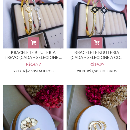
BRACELETE BIJUTERIA
BRACELETE BIJUTERIA
TREVO (CADA – SELECIONE A
(CADA – SELECIONE A COR
COR DESEJADA) #PB0302134
DESEJADA) #PB0302132
R$14,99
R$14,99
2
X DE
R$7,50
SEM JUROS
2
X DE
R$7,50
SEM JUROS