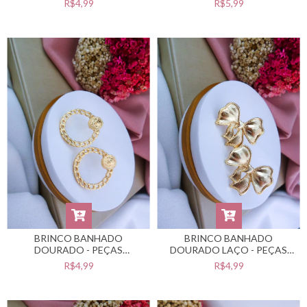
R$4,99
R$5,99
VERNIZ CATAFORÉTICO -
#A0701883
#BB0201116
BRINCO BANHADO
BRINCO BANHADO
DOURADO - PEÇAS
DOURADO LAÇO - PEÇAS
BANHADAS NO VERNIZ
BANHADAS NO VERNIZ
R$4,99
R$4,99
CATAFORÉTICO -
CATAFORÉTICO -
#BB0201103
#BB0201101