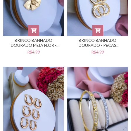
BRINCO BANHADO
BRINCO BANHADO
DOURADO MEIA FLOR -
DOURADO - PEÇAS
PEÇAS BANHADAS NO
BANHADAS NO VERNIZ
R$4,99
R$4,99
VERNIZ CATAFORÉTICO -
CATAFORÉTICO -
#BB0201168
#BB0201144