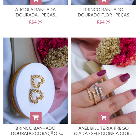
ARGOLA BANHADA
BRINCO BANHADO
DOURADA - PEÇAS
DOURADO FLOR - PEÇAS
BANHADAS NO VERNIZ
BANHADAS NO VERNIZ
R$4,99
R$4,99
CATAFORÉTICO -
CATAFORÉTICO -
#BB0201129
#BB0201119
BRINCO BANHADO
ANEL BIJUTERIA PREGO
DOURADO CORAÇÃO -
(CADA - SELECIONE A COR E
PEÇAS BANHADAS NO
A NUMERAÇÃO DESEJADA)