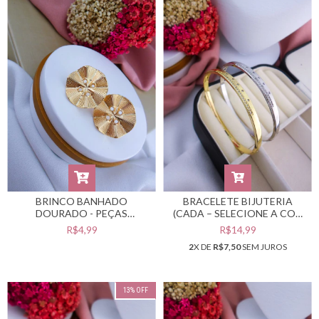
BRINCO BANHADO
BRACELETE BIJUTERIA
DOURADO - PEÇAS
(CADA – SELECIONE A COR
BANHADAS NO VERNIZ
DESEJADA) #PB0301842
R$4,99
R$14,99
CATAFORÉTICO -
2
X DE
R$7,50
SEM JUROS
#BB0201068
13
%
OFF