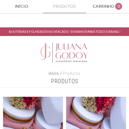
INÍCIO
PRODUTOS
CARRINHO
0
BIJUTERIAS E FOLHEADOS NO ATACADO - ENVIAMOS PARA TODO O BRASIL!
Início
/
Produtos
PRODUTOS