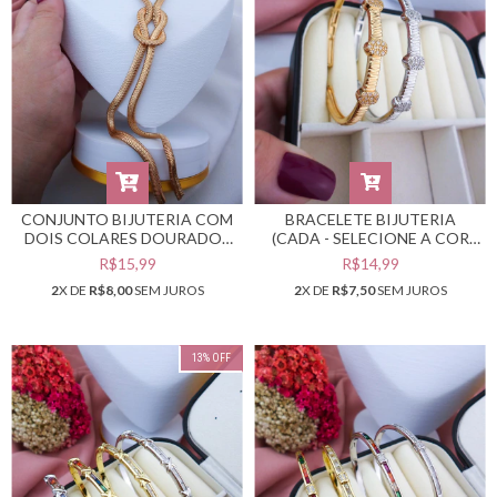
CONJUNTO BIJUTERIA COM
BRACELETE BIJUTERIA
DOIS COLARES DOURADOS
(CADA - SELECIONE A COR
NÓ #C0501427
DESEJADA) #PB0301761
R$15,99
R$14,99
2
X DE
R$8,00
SEM JUROS
2
X DE
R$7,50
SEM JUROS
13
%
OFF