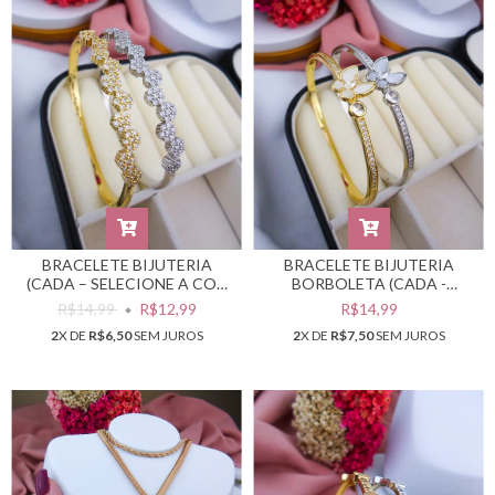
BRACELETE BIJUTERIA
BRACELETE BIJUTERIA
(CADA – SELECIONE A COR
BORBOLETA (CADA -
DESEJADA) #PB0301787
SELECIONE A COR
R$14,99
R$12,99
R$14,99
DESEJADA) #PB0301786
2
X DE
R$6,50
SEM JUROS
2
X DE
R$7,50
SEM JUROS