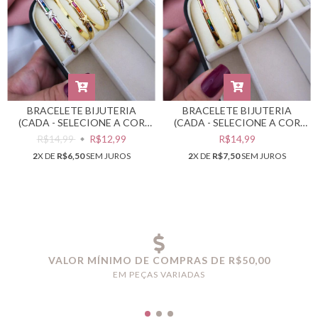
BRACELETE BIJUTERIA
BRACELETE BIJUTERIA
(CADA - SELECIONE A COR
(CADA - SELECIONE A COR
DESEJADA) #PB0301754
DESEJADA) #PB0301753
R$14,99
R$12,99
R$14,99
2
X DE
R$6,50
SEM JUROS
2
X DE
R$7,50
SEM JUROS
VALOR MÍNIMO DE COMPRAS DE R$50,00
EM PEÇAS VARIADAS