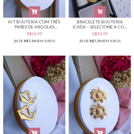
KIT BIJUTERIA COM TRÊS
BRACELETE BIJUTERIA
PARES DE ARGOLAS
(CADA – SELECIONE A COR
DOURADAS #B0103796
DESEJADA) #PB0302011
R$14,99
R$14,99
2
X DE
R$7,50
SEM JUROS
2
X DE
R$7,50
SEM JUROS